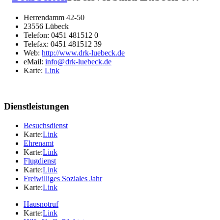
Herrendamm 42-50
23556 Lübeck
Telefon: 0451 481512 0
Telefax: 0451 481512 39
Web:
http://www.drk-luebeck.de
eMail:
info@
drk-luebeck.de
Karte:
Link
Dienstleistungen
Besuchsdienst
Karte:
Link
Ehrenamt
Karte:
Link
Flugdienst
Karte:
Link
Freiwilliges Soziales Jahr
Karte:
Link
Hausnotruf
Karte:
Link