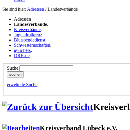
Sie sind hier:
Adressen
/ Landesverbände
Adressen
Landesverbände
.
Kreisverbände
.
Jugendrotkreuz
.
Blutspendedienst
.
Schwesternschaften
.
gGmbHs
.
DRK.de
.
Suche
erweiterte Suche
Kreisver
Kreisverband Lübeck e.V.