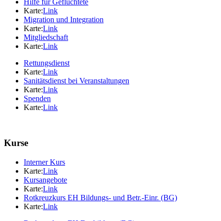
Hilfe für Geflüchtete
Karte:
Link
Migration und Integration
Karte:
Link
Mitgliedschaft
Karte:
Link
Rettungsdienst
Karte:
Link
Sanitätsdienst bei Veranstaltungen
Karte:
Link
Spenden
Karte:
Link
Kurse
Interner Kurs
Karte:
Link
Kursangebote
Karte:
Link
Rotkreuzkurs EH Bildungs- und Betr.-Einr. (BG)
Karte:
Link