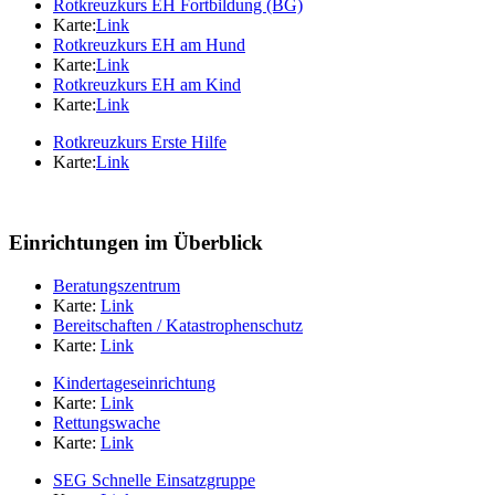
Rotkreuzkurs EH Fortbildung (BG)
Karte:
Link
Rotkreuzkurs EH am Hund
Karte:
Link
Rotkreuzkurs EH am Kind
Karte:
Link
Rotkreuzkurs Erste Hilfe
Karte:
Link
Einrichtungen im Überblick
Beratungszentrum
Karte:
Link
Bereitschaften / Katastrophenschutz
Karte:
Link
Kindertageseinrichtung
Karte:
Link
Rettungswache
Karte:
Link
SEG Schnelle Einsatzgruppe