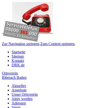
Zur Navigation springen
.
Zum Content springen
.
Startseite
Sitemap
Kontakt
DRK.de
Ortsverein
Biberach Baden
Aktuelles
Angebote
Unser Ortsverein
Aktiv werden
Adressen
Intern