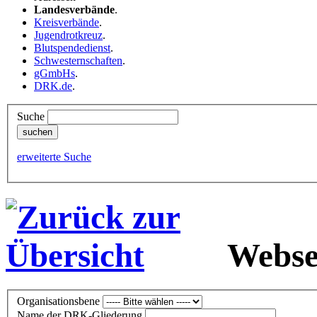
Landesverbände
.
Kreisverbände
.
Jugendrotkreuz
.
Blutspendedienst
.
Schwesternschaften
.
gGmbHs
.
DRK.de
.
Suche
erweiterte Suche
Webse
Organisationsbene
Name der DRK-Gliederung