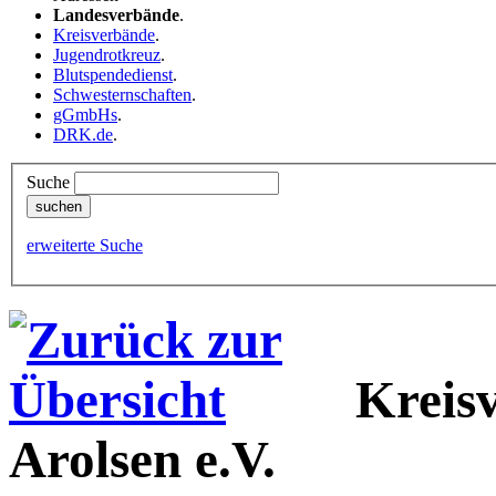
Landesverbände
.
Kreisverbände
.
Jugendrotkreuz
.
Blutspendedienst
.
Schwesternschaften
.
gGmbHs
.
DRK.de
.
Suche
erweiterte Suche
Kreis
Arolsen e.V.