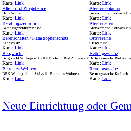
Karte:
Link
Karte:
Link
Alten- und Pflegeheime
Kleidercontainer
Haus Wittmar
Kreisverband Korbach-Bad
Karte:
Link
Karte:
Link
Beratungszentrum
Kleiderläden
Beratungszentrum Kassel
Kreisverband Korbach-Bad
Karte:
Link
Karte:
Link
Bereitschaften / Katastrophenschutz
Ortsvereine
Kat-Schutz
Ortsvereine
Karte:
Link
Karte:
Link
Bergwacht
Rettungswache
Bergwacht Willingen des KV Korbach-Bad Arolsen e.V.
Rettungswache Bad Arols
Karte:
Link
Karte:
Link
Betreutes Wohnen
Rettungswache
DRK-Wohnpark am Südwall - Betreutes Wohnen
Rettungswache Korbach
Karte:
Link
Karte:
Link
Neue Einrichtung oder Gem